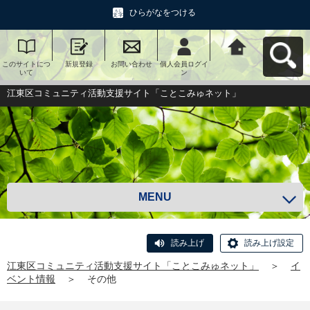
ひらがなをつける
このサイトにつ
新規登録
お問い合わせ
個人会員ログイ
江東区コミュニ
いて
ン
ティ活動支援サ
イト「ことこみ
ゅネット」へ戻
江東区コミュニティ活動支援サイト「ことこみゅネット」
る
MENU
読み上げ
読み上げ設定
江東区コミュニティ活動支援サイト「ことこみゅネット」
＞
イ
ベント情報
＞
その他