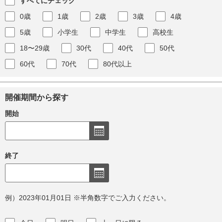
すべてにチェック
0歳
1歳
2歳
3歳
4歳
5歳
小学生
中学生
高校生
18〜29歳
30代
40代
50代
60代
70代
80代以上
開催期間から探す
開始
終了
例）2023年01月01日 ※半角数字でご入力ください。