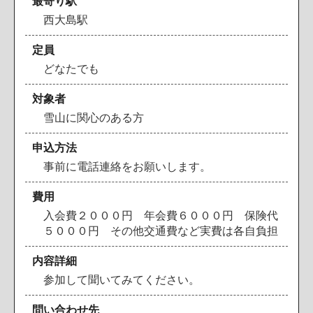
最寄り駅
西
大
島
駅
定員
ど
な
た
で
も
対象者
雪
山
に
関
心
の
あ
る
方
申込方法
事
前
に
電
話
連
絡
を
お
願
い
し
ま
す
。
費用
入
会
費
２
０
０
０
円
年
会
費
６
０
０
０
円
保
険
代
５
０
０
０
円
そ
の
他
交
通
費
な
ど
実
費
は
各
自
負
担
内容詳細
参
加
し
て
聞
い
て
み
て
く
だ
さ
い
。
問い合わせ先