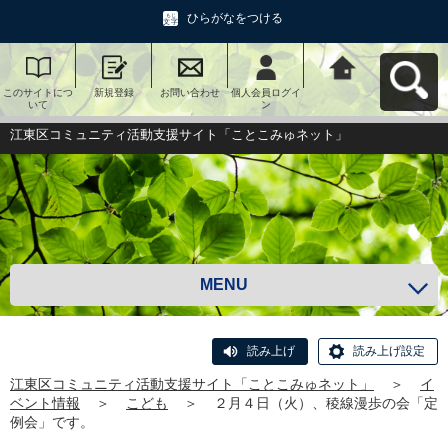
ひらがなをつける
このサイトにつ
新規登録
お問い合わせ
個人会員ログイ
江東区コミュニ
いて
ン
ティ活動支援サ
イト「ことこみ
ゅネット」へ戻
江東区コミュニティ活動支援サイト「ことこみゅネット」
る
MENU
読み上げ
読み上げ設定
江東区コミュニティ活動支援サイト「ことこみゅネット」
＞
イ
ベント情報
＞
こども
＞
２月４日（火）、稜線漫歩の会「定
例会」です。