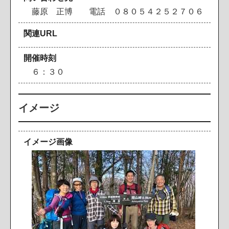
藤
原
正
博
電
話
０
８
０
５
４
２
５
２
７
０
６
関連URL
開催時刻
６
：
３
０
イメージ
イメージ画像