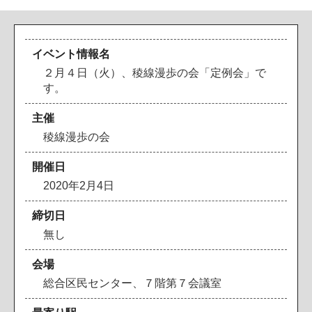
イベント情報名
２月４日（火）、稜線漫歩の会「定例会」で
す。
主催
稜
線
漫
歩
の
会
開催日
2
0
2
0
年
2
月
4
日
締切日
無
し
会場
総
合
区
民
セ
ン
タ
ー
、
７
階
第
７
会
議
室