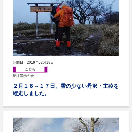
公開日：2019年02月18日
こども
稜線漫歩の会
２月１６～１７日、雪の少ない丹沢・主稜を
縦走しました。