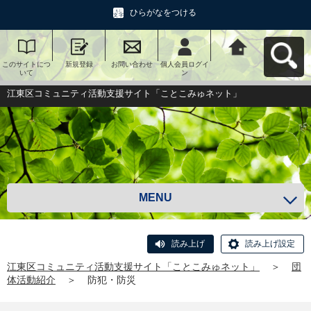
ひらがなをつける
このサイトにつ
新規登録
お問い合わせ
個人会員ログイ
江東区コミュニ
いて
ン
ティ活動支援サ
イト「ことこみ
ゅネット」へ戻
江東区コミュニティ活動支援サイト「ことこみゅネット」
る
MENU
読み上げ
読み上げ設定
江東区コミュニティ活動支援サイト「ことこみゅネット」
＞
団
体活動紹介
＞
防犯・防災