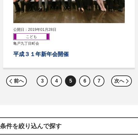
公開日：2019年01月28日
こども
亀戸九丁目町会
平成３１年新年会開催
前へ
3
4
5
6
7
次へ
条件を絞り込んで探す