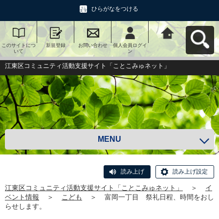
ひらがなをつける
このサイトにつ
新規登録
お問い合わせ
個人会員ログイ
江東区コミュニ
いて
ン
ティ活動支援サ
イト「ことこみ
ゅネット」へ戻
江東区コミュニティ活動支援サイト「ことこみゅネット」
る
MENU
読み上げ
読み上げ設定
江東区コミュニティ活動支援サイト「ことこみゅネット」
＞
イ
ベント情報
＞
こども
＞
富岡一丁目 祭礼日程、時間をおし
らせします。