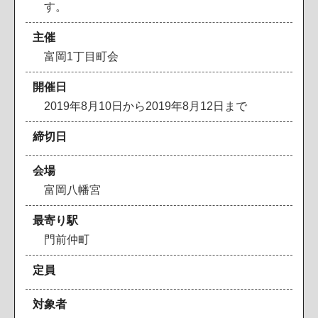
す。
主催
富
岡
1
丁
目
町
会
開催日
2
0
1
9
年
8
月
1
0
日
か
ら
2
0
1
9
年
8
月
1
2
日
ま
で
締切日
会場
富
岡
八
幡
宮
最寄り駅
門
前
仲
町
定員
対象者