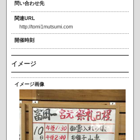
問い合わせ先
関連URL
h
t
t
p
:
/
/
t
o
m
i
1
m
u
t
s
u
m
i
.
c
o
m
開催時刻
イメージ
イメージ画像