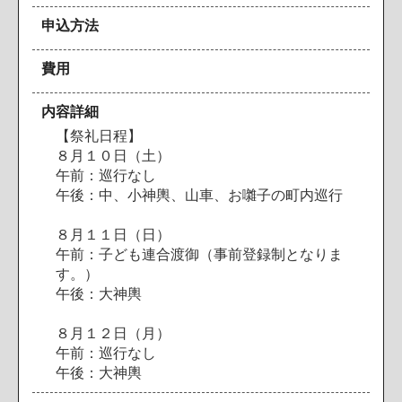
申込方法
費用
内容詳細
【
祭
礼
日
程
】
８
月
１
０
日
（
土
）
午
前
：
巡
行
な
し
午
後
：
中
、
小
神
輿
、
山
車
、
お
囃
子
の
町
内
巡
行
８
月
１
１
日
（
日
）
午
前
：
子
ど
も
連
合
渡
御
（
事
前
登
録
制
と
な
り
ま
す
。
）
午
後
：
大
神
輿
８
月
１
２
日
（
月
）
午
前
：
巡
行
な
し
午
後
：
大
神
輿