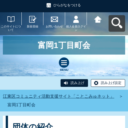
ひらがなをつける
このサイトにつ
新規登録
お問い合わせ
個人会員ログイ
江東区コミュニ
いて
ン
ティ活動支援サ
イト「ことこみ
ゅネット」へ戻
る
富岡1丁目町会
MENU
読み上げ
読み上げ設定
江東区コミュニティ活動支援サイト「ことこみゅネット」
＞
富岡1丁目町会
団体の紹介