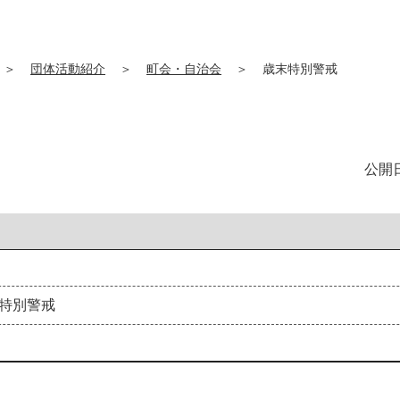
＞
団体活動紹介
＞
町会・自治会
＞
歳末特別警戒
公開日
特
別
警
戒