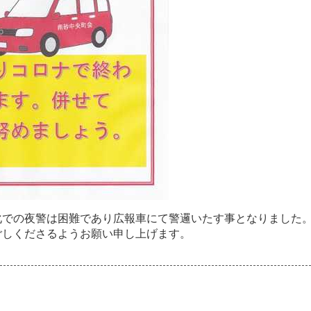
化
で
の
夜
警
は
困
難
で
あ
り
広
報
車
に
て
警
邏
い
た
す
事
と
な
り
ま
し
た
ご
し
く
だ
さ
る
よ
う
お
願
い
申
し
上
げ
ま
す
。