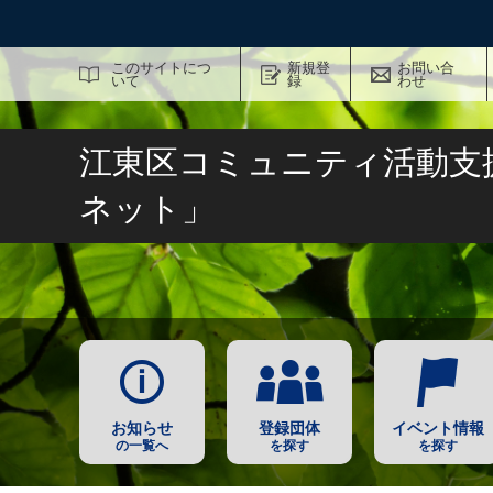
サイト内検索
このサイトにつ
新規登
お問い合
いて
録
わせ
江東区コミュニティ活動支
ネット」
お知らせ
登録団体
イベント情報
の一覧へ
を探す
を探す