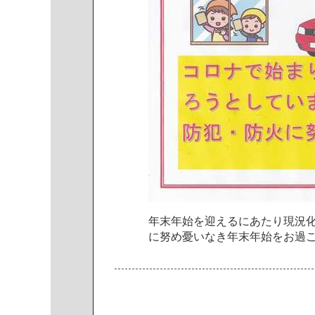
年
末
年
始
を
迎
え
る
に
あ
た
り
現
況
に
努
め
憂
い
な
き
年
末
年
始
を
お
過