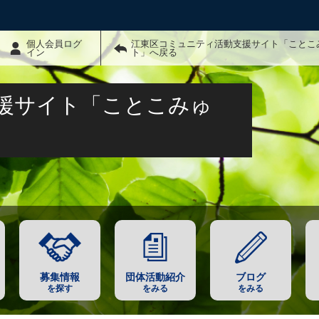
個人会員ログ
江東区コミュニティ活動支援サイト「ことこ
イン
ト」へ戻る
援サイト「ことこみゅ
募集情報
団体活動紹介
ブログ
を探す
をみる
をみる