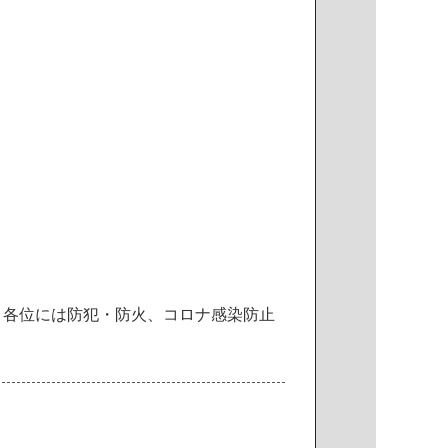
。
各
位
に
は
防
犯
・
防
火
、
コ
ロ
ナ
感
染
防
止