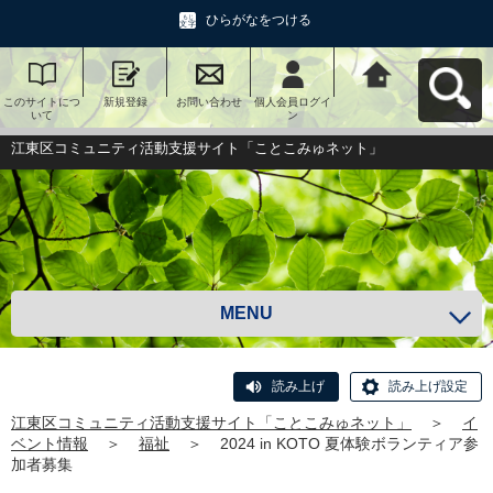
ひらがなをつける
このサイトにつ
新規登録
お問い合わせ
個人会員ログイ
江東区コミュニ
いて
ン
ティ活動支援サ
イト「ことこみ
ゅネット」へ戻
江東区コミュニティ活動支援サイト「ことこみゅネット」
る
MENU
読み上げ
読み上げ設定
江東区コミュニティ活動支援サイト「ことこみゅネット」
＞
イ
ベント情報
＞
福祉
＞
2024 in KOTO 夏体験ボランティア参
加者募集