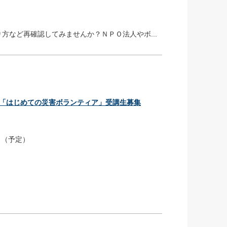
方など再確認してみませんか？ＮＰＯ法人やボ...
)「はじめての災害ボランティア」受講生募集
０（予定）