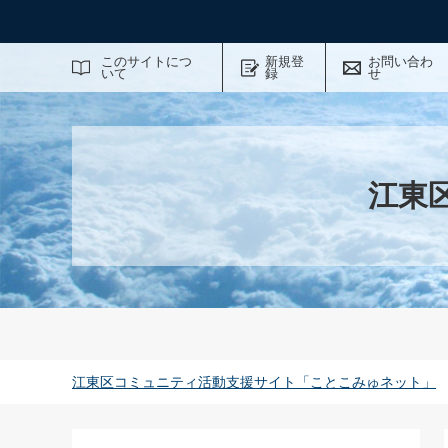
サイト内検索
このサイトにつ
新規登
お問い合わ
いて
録
せ
江東
江東区コミュニティ活動支援サイト「ことこみゅネット」