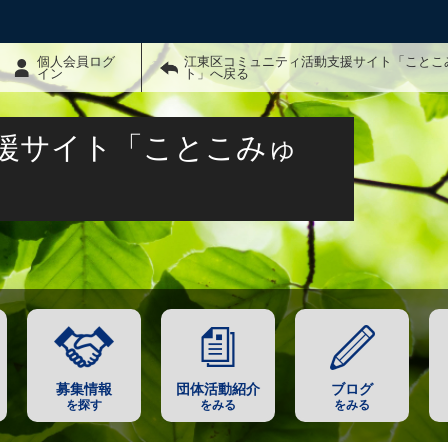
個人会員ログ
江東区コミュニティ活動支援サイト「ことこ
イン
ト」へ戻る
援サイト「ことこみゅ
募集情報
団体活動紹介
ブログ
を探す
をみる
をみる