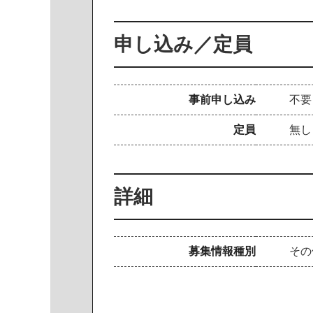
申し込み／定員
事前申し込み
不要
定員
無し
詳細
募集情報種別
その