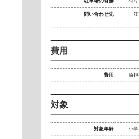
駐車場の有無
有り
問い合わせ先
江
メール
費用
費用
負担
対象
対象年齢
小学