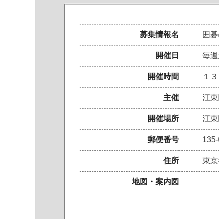
募集情報名
囲碁
開催日
毎週
開催時間
１３
主催
江東
開催場所
江東
郵便番号
135-
住所
東京
地図・案内図