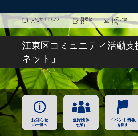
サイト内検索
このサイトにつ
新規登
お問い合
いて
録
わせ
江東区コミュニティ活動支
ネット」
お知らせ
登録団体
イベント情報
の一覧へ
を探す
を探す