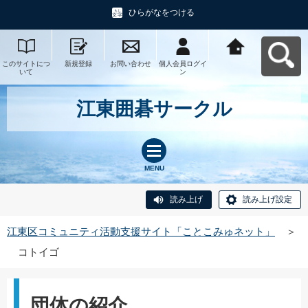
ひらがなをつける
このサイトにつ
新規登録
お問い合わせ
個人会員ログイ
江東区コミュニ
いて
ン
ティ活動支援サ
イト「ことこみ
ゅネット」へ戻
る
江東囲碁サークル
MENU
読み上げ
読み上げ設定
江東区コミュニティ活動支援サイト「ことこみゅネット」
＞
コトイゴ
団体の紹介