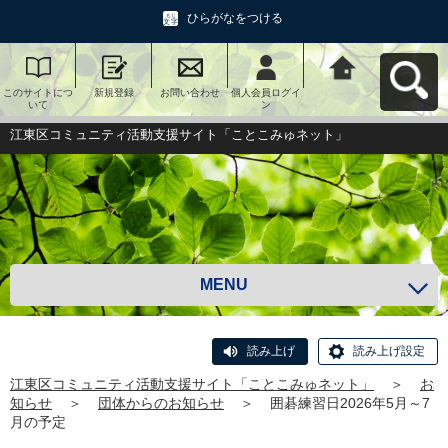
ひらがなをつける
このサイトにつ
新規登録
お問い合わせ
個人会員ログイ
江東区コミュニ
いて
ン
ティ活動支援サ
イト「ことこみ
ゅネット」へ戻
江東区コミュニティ活動支援サイト「ことこみゅネット」
る
MENU
読み上げ
読み上げ設定
江東区コミュニティ活動支援サイト「ことこみゅネット」
＞
お
知らせ
＞
団体からのお知らせ
＞
囲碁練習日2026年5月～7
月の予定