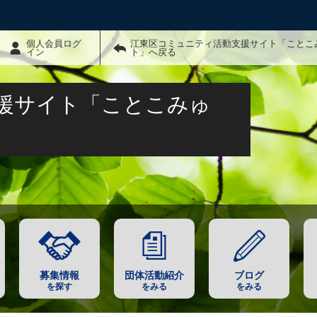
個人会員ログ
江東区コミュニティ活動支援サイト「ことこ
イン
ト」へ戻る
援サイト「ことこみゅ
募集情報
団体活動紹介
ブログ
を探す
をみる
をみる