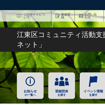
サイト内検索
このサイトにつ
新規登
お問い合
いて
録
わせ
江東区コミュニティ活動支
ネット」
お知らせ
登録団体
イベント情報
の一覧へ
を探す
を探す