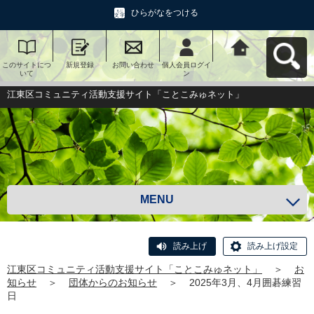
ひらがなをつける
このサイトにつ
新規登録
お問い合わせ
個人会員ログイ
江東区コミュニ
いて
ン
ティ活動支援サ
イト「ことこみ
ゅネット」へ戻
江東区コミュニティ活動支援サイト「ことこみゅネット」
る
MENU
読み上げ
読み上げ設定
江東区コミュニティ活動支援サイト「ことこみゅネット」
＞
お
知らせ
＞
団体からのお知らせ
＞
2025年3月、4月囲碁練習
日