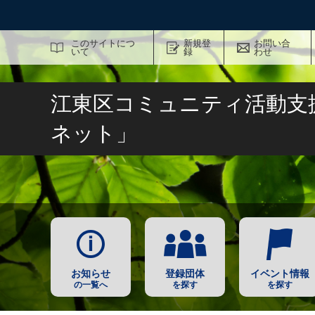
サイト内検索
このサイトにつ
新規登
お問い合
いて
録
わせ
江東区コミュニティ活動支
ネット」
お知らせ
登録団体
イベント情報
の一覧へ
を探す
を探す