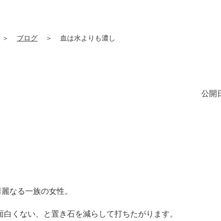
＞
ブログ
＞
血は水よりも濃し
公開日
華麗なる一族の
女性。
面白くない、と
置き石を減らして打ちたがります。