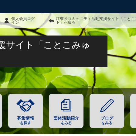
個人会員ログ
江東区コミュニティ活動支援サイト「ことこ
イン
ト」へ戻る
援サイト「ことこみゅ
募集情報
団体活動紹介
ブログ
を探す
をみる
をみる