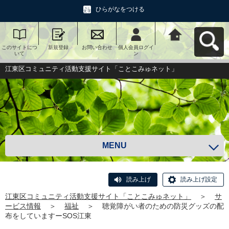
ひらがなをつける
このサイトにつ
新規登録
お問い合わせ
個人会員ログイ
江東区コミュニ
いて
ン
ティ活動支援サ
イト「ことこみ
ゅネット」へ戻
江東区コミュニティ活動支援サイト「ことこみゅネット」
る
MENU
読み上げ
読み上げ設定
江東区コミュニティ活動支援サイト「ことこみゅネット」
＞
サ
ービス情報
＞
福祉
＞
聴覚障がい者のための防災グッズの配
布をしていますーSOS江東