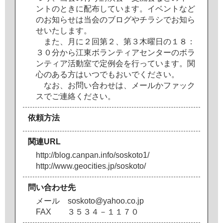
ン
ト
の
と
き
に
配
布
し
て
い
ま
す
。
イ
ベ
ン
ト
な
ど
の
お
知
ら
せ
は
当
会
の
ブ
ロ
グ
や
チ
ラ
シ
で
お
知
ら
せ
い
た
し
ま
す
。
ま
た
、
月
に
２
回
第
２
、
第
３
木
曜
日
の
１
８
：
３
０
分
か
ら
江
東
ボ
ラ
ン
テ
ィ
ア
セ
ン
タ
ー
の
ボ
ラ
ン
テ
ィ
ア
活
動
室
で
定
例
会
を
行
っ
て
い
ま
す
。
関
心
の
あ
る
方
は
い
つ
で
も
お
い
で
く
だ
さ
い
。
な
お
、
お
問
い
合
わ
せ
は
、
メ
ー
ル
か
フ
ァ
ッ
ク
ス
で
ご
連
絡
く
だ
さ
い
。
依頼方法
関連URL
h
t
t
p
:
/
/
b
l
o
g
.
c
a
n
p
a
n
.
i
n
f
o
/
s
o
s
k
o
t
o
1
/
h
t
t
p
:
/
/
w
w
w
.
g
e
o
c
i
t
i
e
s
.
j
p
/
s
o
s
k
o
t
o
/
問い合わせ先
メ
ー
ル
s
o
s
k
o
t
o
@
y
a
h
o
o
.
c
o
.
j
p
F
A
X
３
５
３
４
－
１
１
７
０