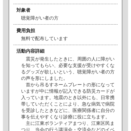
対象者
聴
覚
障
が
い
者
の
方
費用負担
無
料
で
配
布
し
て
い
ま
す
活動内容詳細
震
災
が
発
生
し
た
と
き
に
、
周
囲
の
人
に
障
が
い
を
知
っ
て
も
ら
い
、
必
要
な
支
援
が
受
け
や
す
く
な
る
グ
ッ
ズ
が
欲
し
い
と
い
う
、
聴
覚
障
が
い
者
の
方
の
声
を
形
に
し
ま
し
た
。
首
か
ら
吊
る
す
ネ
ー
ム
プ
レ
ー
ト
の
形
に
な
っ
て
い
ま
す
が
中
に
情
報
が
記
入
で
き
る
防
災
カ
ー
ド
が
入
っ
て
い
ま
す
。
地
震
の
と
き
以
外
に
も
、
日
常
携
帯
し
て
い
た
だ
く
こ
と
に
よ
り
、
急
な
病
気
で
病
院
を
受
診
し
た
と
き
な
ど
に
、
医
療
関
係
者
に
自
分
の
事
を
伝
え
や
す
く
な
り
診
療
に
役
に
立
ち
ま
す
。
主
に
江
東
ボ
ラ
ン
テ
ィ
ア
ま
つ
り
、
江
東
区
民
ま
つ
り
、
当
会
の
行
う
講
演
会
・
交
流
会
な
ど
の
イ
ベ