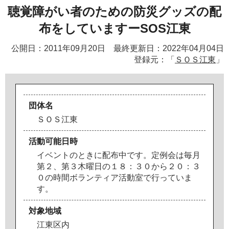
聴覚障がい者のための防災グッズの配
布をしていますーSOS江東
公開日：2011年09月20日 最終更新日：2022年04月04日
登録元：「
ＳＯＳ江東
」
団体名
Ｓ
Ｏ
Ｓ
江
東
活動可能日時
イ
ベ
ン
ト
の
と
き
に
配
布
中
で
す
。
定
例
会
は
毎
月
第
２
、
第
３
木
曜
日
の
１
８
：
３
０
か
ら
２
０
：
３
０
の
時
間
ボ
ラ
ン
テ
ィ
ア
活
動
室
で
行
っ
て
い
ま
す
。
対象地域
江
東
区
内