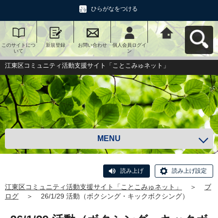
ひらがなをつける
このサイトにつ
新規登録
お問い合わせ
個人会員ログイ
江東区コミュニ
いて
ン
ティ活動支援サ
イト「ことこみ
ゅネット」へ戻
江東区コミュニティ活動支援サイト「ことこみゅネット」
る
MENU
読み上げ
読み上げ設定
江東区コミュニティ活動支援サイト「ことこみゅネット」
＞
ブ
ログ
＞
26/1/29 活動（ボクシング・キックボクシング）