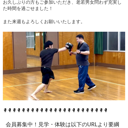
お久しぶりの方もご参加いただき、老若男女問わず充実し
た時間を過ごせました！
また来週もよろしくお願いいたします。
🥊🥊🥊🥊🥊🥊🥊🥊🥊🥊🥊🥊🥊🥊🥊🥊🥊🥊🥊🥊🥊🥊🥊
会員募集中！見学・体験は以下のURLより要綱