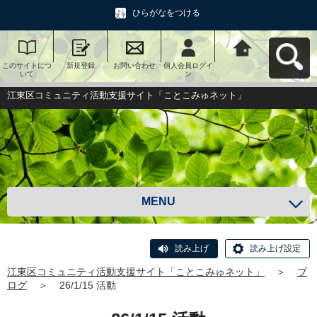
ひらがなをつける
このサイトにつ
新規登録
お問い合わせ
個人会員ログイ
江東区コミュニ
いて
ン
ティ活動支援サ
イト「ことこみ
ゅネット」へ戻
江東区コミュニティ活動支援サイト「ことこみゅネット」
る
MENU
読み上げ
読み上げ設定
江東区コミュニティ活動支援サイト「ことこみゅネット」
＞
ブ
ログ
＞
26/1/15 活動