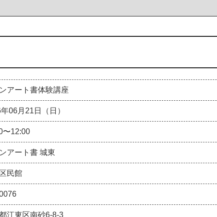
ンアート書体験講座
26年06月21日（日）
00〜12:00
ンアート書 城東
区民館
0076
都江東区南砂6-8-3