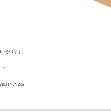
仕上がります。
！？
Mmh0aTYyN2xn