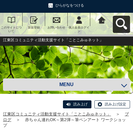
ひらがなをつける
このサイトにつ
新規登録
お問い合わせ
個人会員ログイ
江東区コミュニ
いて
ン
ティ活動支援サ
イト「ことこみ
ゅネット」へ戻
江東区コミュニティ活動支援サイト「ことこみゅネット」
る
MENU
読み上げ
読み上げ設定
江東区コミュニティ活動支援サイト「ことこみゅネット」
＞
ブ
ログ
＞
赤ちゃん連れOK～第2弾～筆ペンアート ワークショッ
プ