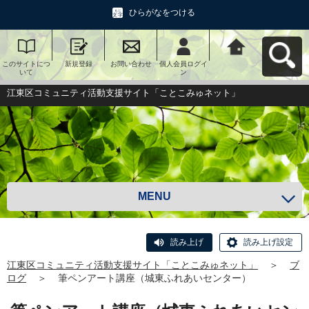
ひらがなをつける
このサイトにつ
新規登録
お問い合わせ
個人会員ログイ
江東区コミュニ
いて
ン
ティ活動支援サ
イト「ことこみ
ゅネット」へ戻
江東区コミュニティ活動支援サイト「ことこみゅネット」
る
MENU
読み上げ
読み上げ設定
江東区コミュニティ活動支援サイト「ことこみゅネット」
＞
ブ
ログ
＞
筆ペンアート講座（城東ふれあいセンター）