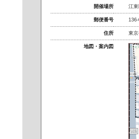
開催場所
江東
郵便番号
136-
住所
東京
地図・案内図