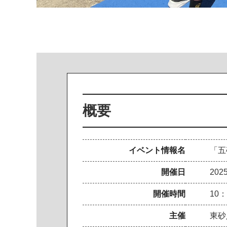
概要
イベント情報名
「五
開催日
20
開催時間
10
主催
東砂