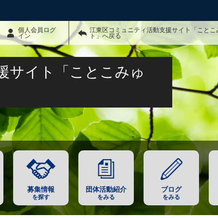
個人会員ログ
江東区コミュニティ活動支援サイト「ことこ
イン
ト」へ戻る
援サイト「ことこみゅ
募集情報
団体活動紹介
ブログ
を探す
をみる
をみる