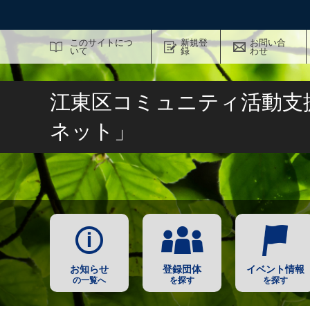
サイト内検索
このサイトにつ
新規登
お問い合
いて
録
わせ
江東区コミュニティ活動支
ネット」
お知らせ
登録団体
イベント情報
の一覧へ
を探す
を探す