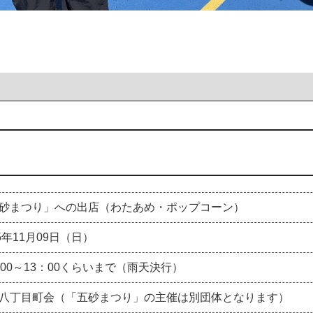
砂まつり」への出店（わたあめ・ポップコーン）
25年11月09日（日）
：00～13：00くらいまで（雨天決行）
八丁目町会（「五砂まつり」の主催は別団体となります）