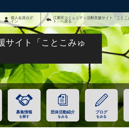
個人会員ログ
江東区コミュニティ活動支援サイト「ことこ
イン
ト」へ戻る
援サイト「ことこみゅ
募集情報
団体活動紹介
ブログ
を探す
をみる
をみる