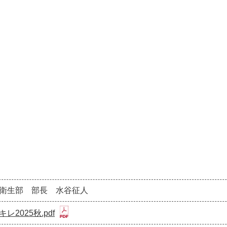
衛生部 部長 水谷征人
レ2025秋.pdf