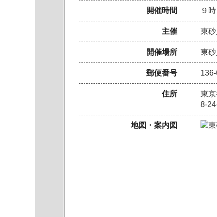
開催時間
９時
主催
東砂
開催場所
東砂
郵便番号
136-
住所
東京
8-24
地図・案内図