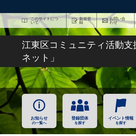
サイト内検索
このサイトにつ
新規登
お問い合
いて
録
わせ
江東区コミュニティ活動支
ネット」
お知らせ
登録団体
イベント情報
の一覧へ
を探す
を探す