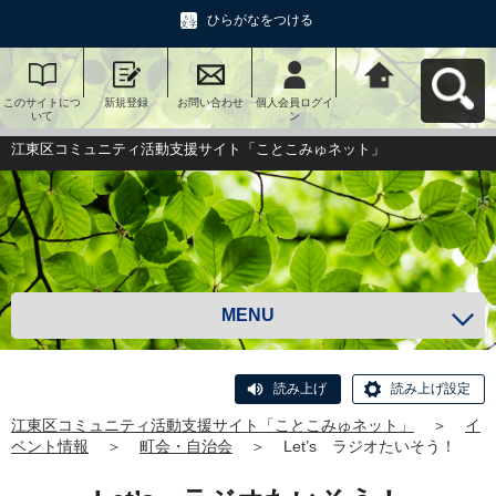
ひらがなをつける
このサイトにつ
新規登録
お問い合わせ
個人会員ログイ
江東区コミュニ
いて
ン
ティ活動支援サ
イト「ことこみ
ゅネット」へ戻
江東区コミュニティ活動支援サイト「ことこみゅネット」
る
MENU
読み上げ
読み上げ設定
江東区コミュニティ活動支援サイト「ことこみゅネット」
＞
イ
ベント情報
＞
町会・自治会
＞
Let’s ラジオたいそう！