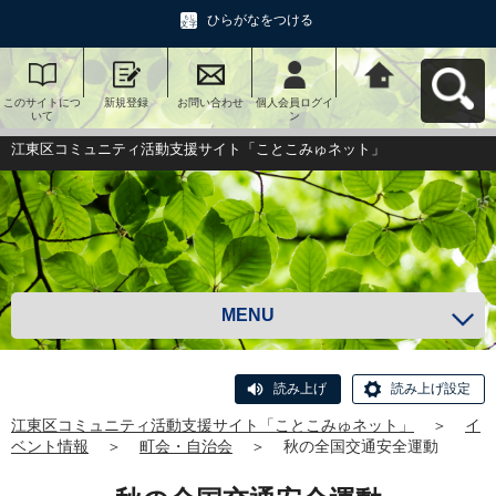
ひらがなをつける
このサイトにつ
新規登録
お問い合わせ
個人会員ログイ
江東区コミュニ
いて
ン
ティ活動支援サ
イト「ことこみ
ゅネット」へ戻
江東区コミュニティ活動支援サイト「ことこみゅネット」
る
MENU
読み上げ
読み上げ設定
江東区コミュニティ活動支援サイト「ことこみゅネット」
＞
イ
ベント情報
＞
町会・自治会
＞
秋の全国交通安全運動