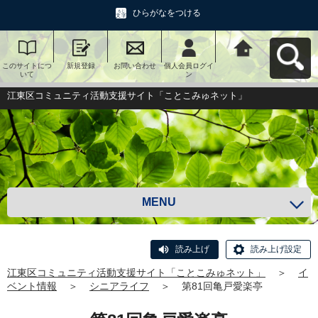
ひらがなをつける
このサイトにつ
新規登録
お問い合わせ
個人会員ログイ
江東区コミュニ
いて
ン
ティ活動支援サ
イト「ことこみ
ゅネット」へ戻
江東区コミュニティ活動支援サイト「ことこみゅネット」
る
MENU
読み上げ
読み上げ設定
江東区コミュニティ活動支援サイト「ことこみゅネット」
＞
イ
ベント情報
＞
シニアライフ
＞
第81回亀戸愛楽亭