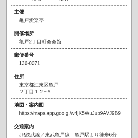
主催
亀戸愛楽亭
開催場所
亀戸2丁目町会会館
郵便番号
136-0071
住所
東京都江東区亀戸
２丁目１２−６
地図・案内図
https://maps.app.goo.gl/w4jK5WuJup9AVJ9B9
交通案内
JR総武線／東武亀戸線 亀戸駅より徒歩6分