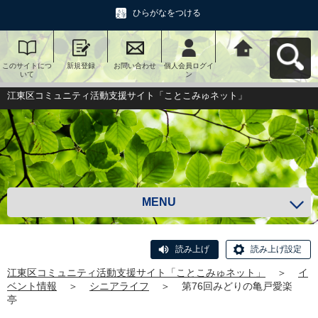
ひらがなをつける
このサイトにつ
新規登録
お問い合わせ
個人会員ログイ
江東区コミュニ
いて
ン
ティ活動支援サ
イト「ことこみ
ゅネット」へ戻
江東区コミュニティ活動支援サイト「ことこみゅネット」
る
MENU
読み上げ
読み上げ設定
江東区コミュニティ活動支援サイト「ことこみゅネット」
＞
イ
ベント情報
＞
シニアライフ
＞
第76回みどりの亀戸愛楽
亭