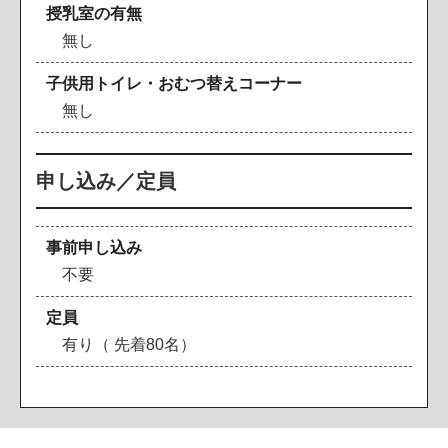
授乳室の有無
無し
子供用トイレ・おむつ替えコーナー
無し
申し込み／定員
事前申し込み
不要
定員
有り（ 先着80名）