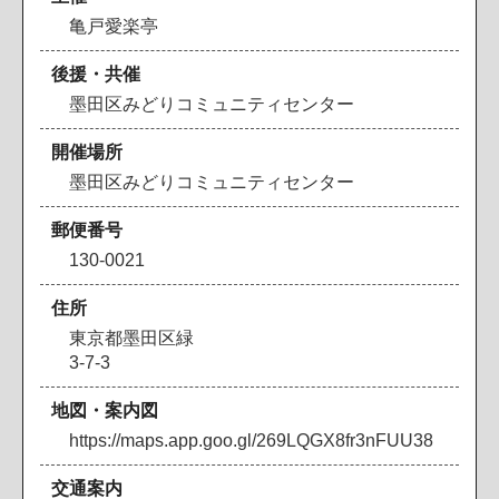
亀戸愛楽亭
後援・共催
墨田区みどりコミュニティセンター
開催場所
墨田区みどりコミュニティセンター
郵便番号
130-0021
住所
東京都墨田区緑
3-7-3
地図・案内図
https://maps.app.goo.gl/269LQGX8fr3nFUU38
交通案内