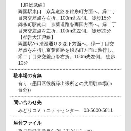
【JR総武線】
両国駅東口 京葉道路を錦糸町方面へ。緑二丁
目東交差点を右折。100m先左側。 徒歩15分
錦糸町駅南口 京葉道路を両国方面へ。緑二丁
目東交差点を左折。100m先左側。 徒歩20分
【都営大江戸線】
両国駅A5 清澄通りを森下方面へ。緑一丁目交
差点を左折し京葉道路を錦糸町方面に進行し、
緑二丁目東交差点を右折。100m先左側。 徒歩
10分
駐車場の有無
有り（墨田区役所緑出張所との共用駐車場(５
台分)）
問い合わせ先
みどりコミュニティセンター 03-5600-5811
添付ファイル
亀戸愛楽亭チラシ76（みどり）.jpg