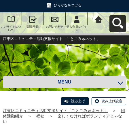
ひらがなをつける
このサイトにつ
新規登録
お問い合わせ
個人会員ログイ
江東区コミュニ
いて
ン
ティ活動支援サ
イト「ことこみ
ゅネット」へ戻
江東区コミュニティ活動支援サイト「ことこみゅネット」
る
MENU
読み上げ
読み上げ設定
江東区コミュニティ活動支援サイト「ことこみゅネット」
＞
団
体活動紹介
＞
福祉
＞
楽しくなければボランティアじゃな
い