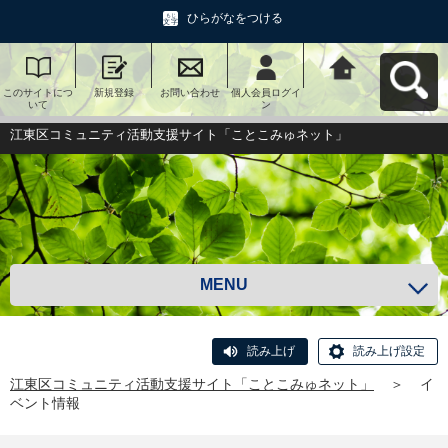
ひらがなをつける
このサイトにつ
新規登録
お問い合わせ
個人会員ログイ
江東区コミュニ
いて
ン
ティ活動支援サ
イト「ことこみ
ゅネット」へ戻
江東区コミュニティ活動支援サイト「ことこみゅネット」
る
MENU
読み上げ
読み上げ設定
江東区コミュニティ活動支援サイト「ことこみゅネット」
＞
イ
ベント情報