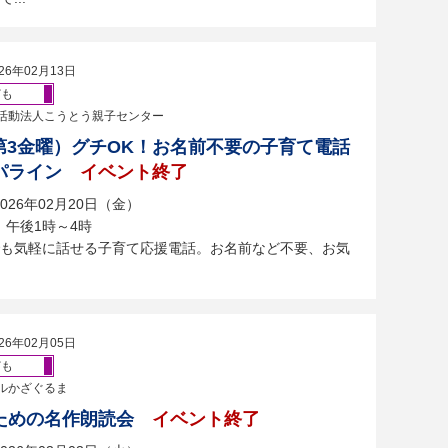
26年02月13日
ども
活動法人こうとう親子センター
（第3金曜）グチOK！お名前不要の子育て電話
パライン
イベント終了
026年02月20日（金）
：午後1時～4時
も気軽に話せる子育て応援電話。お名前など不要、お気
26年02月05日
ども
ルかざぐるま
ための名作朗読会
イベント終了