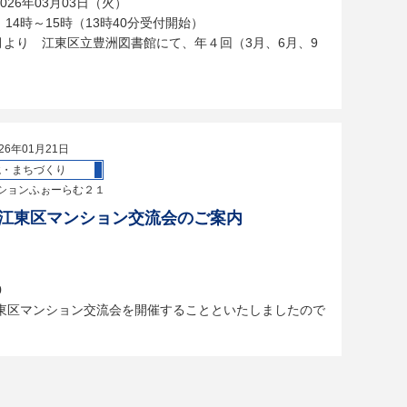
026年03月03日（火）
14時～15時（13時40分受付開始）
3月より 江東区立豊洲図書館にて、年４回（3月、6月、9
26年01月21日
境・まちづくり
ションふぉーらむ２１
回 江東区マンション交流会のご案内
）
0
東区マンション交流会を開催することといたしましたので