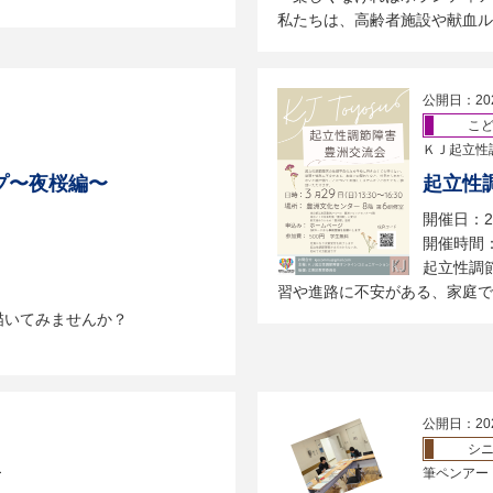
私たちは、高齢者施設や献血ルー
公開日：20
こ
ＫＪ起立性
プ〜夜桜編〜
起立性
開催日：2
開催時間：
起立性調
習や進路に不安がある、家庭での
描いてみませんか？
公開日：20
シ
ー
筆ペンアー