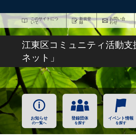
サイト内検索
このサイトにつ
新規登
お問い合
いて
録
わせ
江東区コミュニティ活動支
ネット」
お知らせ
登録団体
イベント情報
の一覧へ
を探す
を探す