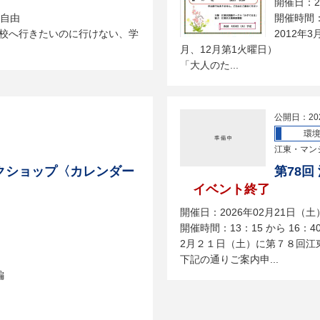
開催日：2
場自由
開催時間：
校へ行きたいのに行けない、学
2012年
月、12月第1火曜日）
「大人のた...
公開日：20
環
江東・マン
クショップ〈カレンダー
第78
イベント終了
開催日：2026年02月21日（土
開催時間：13：15 から 16：4
2月２１日（土）に第７８回江
下記の通りご案内申...
編