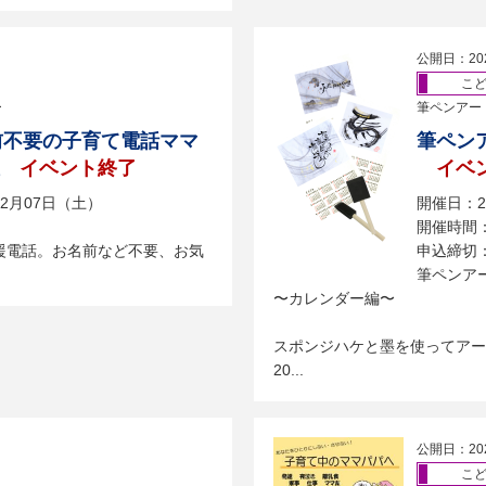
公開日：20
こ
ー
筆ペンアー
名前不要の子育て電話ママ
筆ペン
イベント終了
イベ
02月07日（土）
開催日：2
開催時間：1
援電話。お名前など不要、お気
申込締切：
筆ペンア
〜カレンダー編〜
スポンジハケと墨を使ってアー
20...
公開日：20
こ