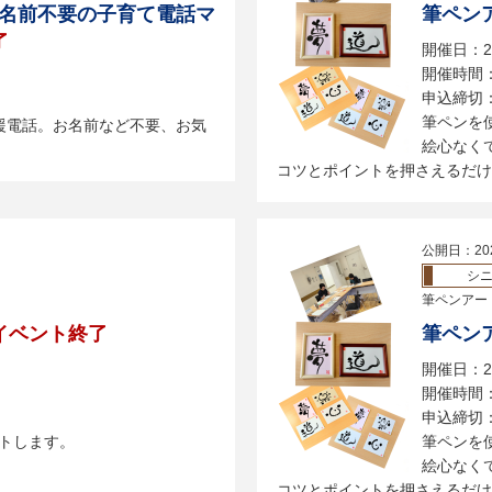
！お名前不要の子育て電話マ
筆ペン
了
開催日：2
開催時間：1
申込締切：
筆ペンを
援電話。お名前など不要、お気
絵心なく
コツとポイントを押さえるだけで
公開日：20
シ
筆ペンアー
イベント終了
筆ペン
開催日：2
開催時間：1
申込締切：
トします。
筆ペンを
絵心なく
コツとポイントを押さえるだけで