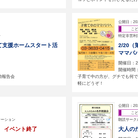
公開日：20
こ
ー
特定非営利
育て支援ホームスタート活
2/20
ママパ
開催日：2
開催時間
動報告会
子育て中の方が、グチでも何で
軽にどうぞ！
公開日：20
こ
ケーション
朗読サーク
イベント終了
大人の