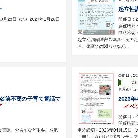
ー
起立性
月28日（水）2027年1月28日
開催日：2
開催時間：
申込締切：
起立性調節障害の体調不良のた
る、家庭での関わりなど...
公開日：20
福
ー
東京都ビュ
！お名前不要の子育て電話マ
2026
了
イベ
開催日：2
開催時間：1
援電話。お名前など不要、お気
申込締切：2026年04月15日（
「楽しくなければボランティア