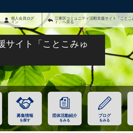
個人会員ログ
江東区コミュニティ活動支援サイト「ことこ
イン
ト」へ戻る
援サイト「ことこみゅ
募集情報
団体活動紹介
ブログ
を探す
をみる
をみる