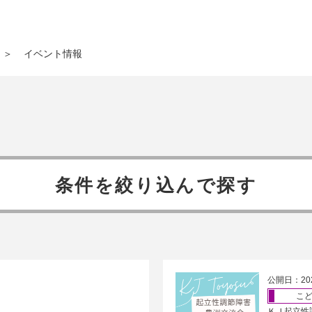
＞
イベント情報
条件を絞り込んで探す
公開日：20
こ
ＫＪ起立性