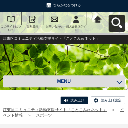
ひらがなをつける
このサイトにつ
新規登録
お問い合わせ
個人会員ログイ
江東区コミュニ
いて
ン
ティ活動支援サ
イト「ことこみ
ゅネット」へ戻
江東区コミュニティ活動支援サイト「ことこみゅネット」
る
MENU
読み上げ
読み上げ設定
江東区コミュニティ活動支援サイト「ことこみゅネット」
＞
イ
ベント情報
＞
スポーツ