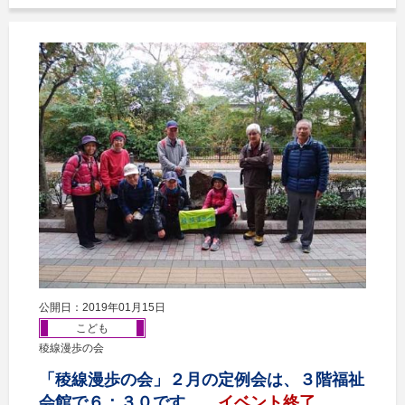
公開日：2019年01月15日
こども
稜線漫歩の会
「稜線漫歩の会」２月の定例会は、３階福祉
会館で６：３０です。
イベント終了