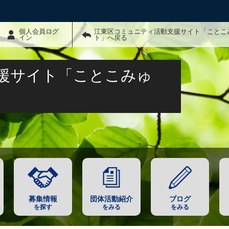
個人会員ログ
江東区コミュニティ活動支援サイト「ことこ
イン
ト」へ戻る
援サイト「ことこみゅ
募集情報
団体活動紹介
ブログ
を探す
をみる
をみる