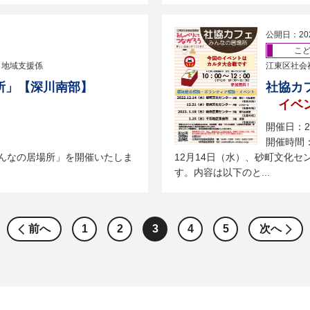
公開日：20
こ
 地域支援係
江東区社会
所」【深川南部】
社協カ
イベ
開催日：2
開催時間：
みんなの居場所」を開催いたしま
12月14日（水）、砂町文化
す。内容は以下のと...
前へ
1
2
3
4
5
次へ