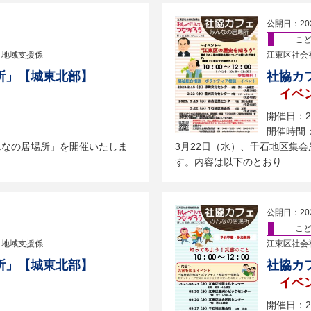
公開日：20
こ
 地域支援係
江東区社会
所」【城東北部】
社協カ
イベ
開催日：2
開催時間：
んなの居場所」を開催いたしま
3月22日（水）、千石地区集
す。内容は以下のとおり...
公開日：20
こ
 地域支援係
江東区社会
所」【城東北部】
社協カ
イベ
開催日：2