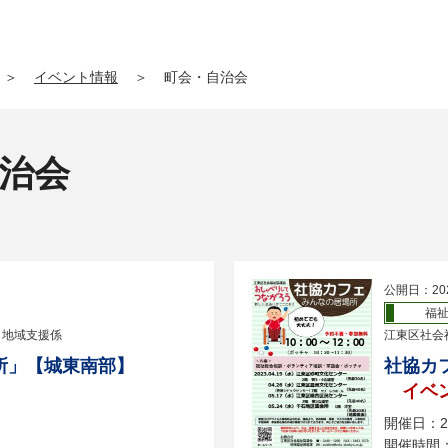
＞
イベント情報
＞
町会・自治会
自治会
公開日：20
福
 地域支援係
江東区社会
所」【城東南部】
社協カ
イベ
開催日：2
開催時間：