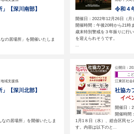
所」【深川南部】
令和４
開催日：2022年12月26日（月
開催時間：午後20時から21時
歳末特別警戒を３年振りに行い
を迎えられそうです。
んなの居場所」を開催いたしま
...
公開日：20
こ
 地域支援係
江東区社会
所」【深川北部】
社協カ
イベ
開催日：2
開催時間：
んなの居場所」を開催いたしま
​1月1８日（水）、総合区民
す。内容は以下のと...