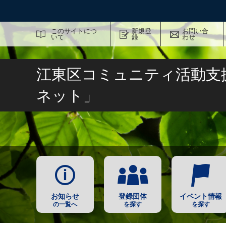
サイト内検索
このサイトにつ
新規登
お問い合
いて
録
わせ
江東区コミュニティ活動支
ネット」
お知らせ
登録団体
イベント情報
の一覧へ
を探す
を探す