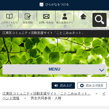
ひらがなをつける
このサイトにつ
新規登録
お問い合わせ
個人会員ログイ
江東区コミュニ
いて
ン
ティ活動支援サ
イト「ことこみ
ゅネット」へ戻
江東区コミュニティ活動支援サイト「ことこみゅネット」
る
MENU
読み上げ
読み上げ設定
江東区コミュニティ活動支援サイト「ことこみゅネット」
＞
イ
ベント情報
＞
男女共同参画・人権