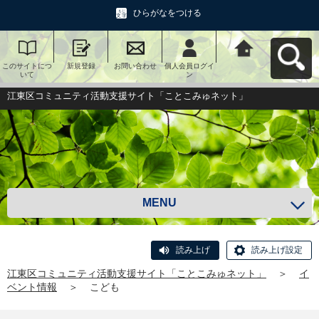
ひらがなをつける
このサイトにつ
新規登録
お問い合わせ
個人会員ログイ
江東区コミュニ
いて
ン
ティ活動支援サ
イト「ことこみ
ゅネット」へ戻
江東区コミュニティ活動支援サイト「ことこみゅネット」
る
MENU
読み上げ
読み上げ設定
江東区コミュニティ活動支援サイト「ことこみゅネット」
＞
イ
ベント情報
＞
こども