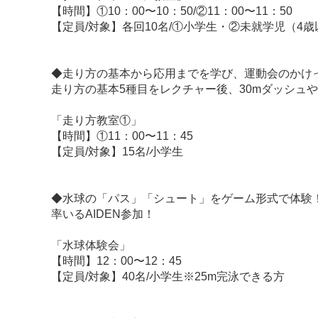
【時間】①10：00〜10：50/②11：00〜11：50
【定員/対象】各回10名/①小学生・②未就学児（4歳
◆走り方の基本から応用までを学び、運動会のかけ
⾛り⽅の基本5種⽬をレクチャー後、30mダッシュ
「走り方教室①」
【時間】①11：00〜11：45
【定員/対象】15名/小学生
◆水球の「パス」「シュート」をゲーム形式で体験！
率いるAIDEN参加！
「水球体験会」
【時間】12：00〜12：45
【定員/対象】40名/小学生※25m完泳できる方