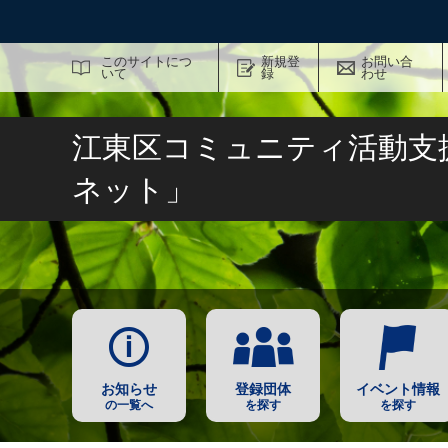
サイト内検索
このサイトにつ
新規登
お問い合
いて
録
わせ
江東区コミュニティ活動支
ネット」
お知らせ
登録団体
イベント情報
の一覧へ
を探す
を探す