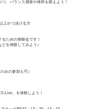
つつ、バランス感覚や体幹を鍛えよう！
生以上かつ泳げる方
するための体験会です！
などを体験してみよう♪
人のみの参加も可）
-Live」を体験しよう！
アタックBEAT：13：30～14：10