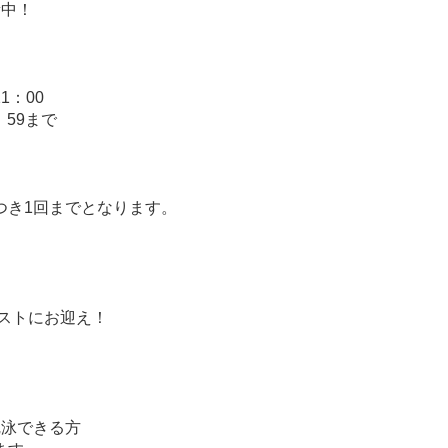
新中！
月・祝）
21：00
：59まで
つき1回までとなります。
ゲストにお迎え！
完泳できる方