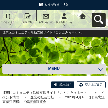
ひらがなをつける
このサイトにつ
新規登録
お問い合わせ
個人会員ログイ
江東区コミュニ
いて
ン
ティ活動支援サ
イト「ことこみ
ゅネット」へ戻
江東区コミュニティ活動支援サイト「ことこみゅネット」
る
MENU
読み上げ
読み上げ設定
江東区コミュニティ活動支援サイト「ことこみゅネット」
＞
イ
ベント情報
＞
企業の社会貢献
＞
2023年4月16日(日)島忠江
東猿江店様にて保護猫譲渡会