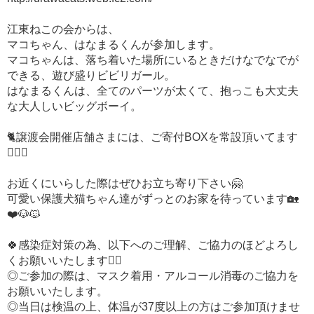
江東ねこの会からは、
マコちゃん、はなまるくんが参加します。
マコちゃんは、落ち着いた場所にいるときだけなでなでが
できる、遊び盛りビビリガール。
はなまるくんは、全てのパーツが太くて、抱っこも大丈夫
な大人しいビッグボーイ。
🐈譲渡会開催店舗さまには、ご寄付BOXを常設頂いてます
🙇‍♀️✨
お近くにいらした際はぜひお立ち寄り下さい🤗⁡
可愛い保護犬猫ちゃん達がずっとのお家を待っています🏡
❤️🐶🐱
🍀感染症対策の為、以下へのご理解、ご協力のほどよろし
くお願いいたします🙇‍♀️
◎ご参加の際は、マスク着用・アルコール消毒のご協力を
お願いいたします。
◎当日は検温の上、体温が37度以上の方はご参加頂けませ