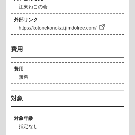
江東ねこの会
外部リンク
https://kotonekonokai.jimdofree.com/
費用
費用
無料
対象
対象年齢
指定なし