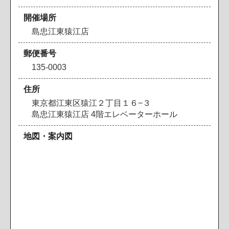
開催場所
島忠江東猿江店
郵便番号
135-0003
住所
東京都江東区猿江２丁目１６−３
島忠江東猿江店 4階エレベーターホール
地図・案内図