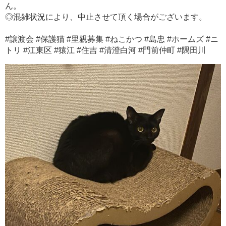
ん。
◎混雑状況により、中止させて頂く場合がございます。
#譲渡会 #保護猫 #里親募集 #ねこかつ #島忠 #ホームズ #ニ
トリ #江東区 #猿江 #住吉 #清澄白河 #門前仲町 #隅田川