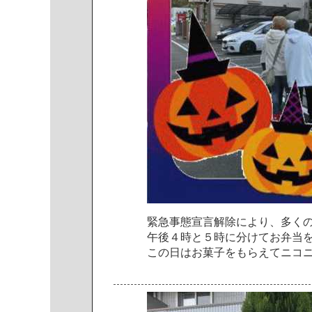
緊
急
事
態
宣
言
解
除
に
よ
り
、
多
く
午
後
４
時
と
５
時
に
分
け
て
お
弁
当
こ
の
日
は
お
菓
子
を
も
ら
え
て
ニ
コ