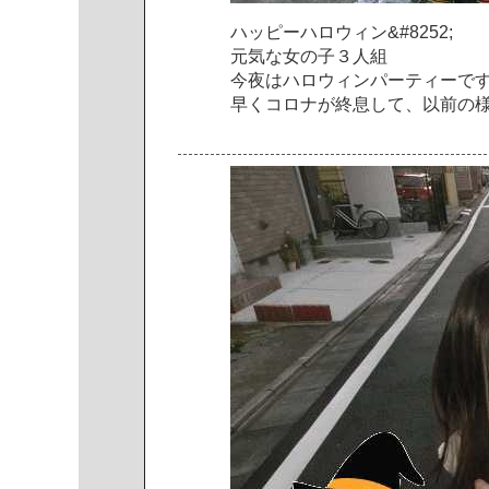
ハ
ッ
ピ
ー
ハ
ロ
ウ
ィ
ン
&
#
8
2
5
2
;
元
気
な
女
の
子
３
人
組
今
夜
は
ハ
ロ
ウ
ィ
ン
パ
ー
テ
ィ
ー
で
早
く
コ
ロ
ナ
が
終
息
し
て
、
以
前
の