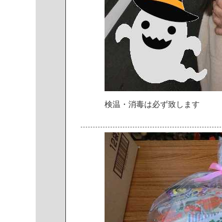
検
温
・
消
毒
は
必
ず
致
し
ま
す