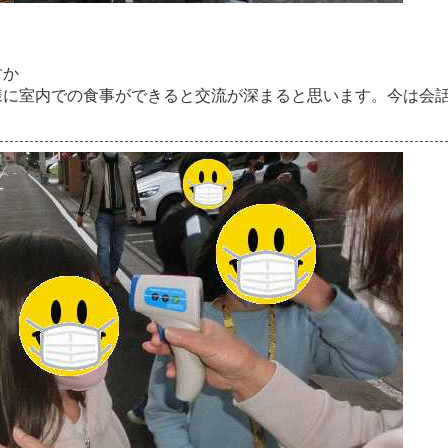
す
か
様
に
室
内
で
の
食
事
が
で
き
る
と
交
流
が
深
ま
る
と
思
い
ま
す
。
今
は
会