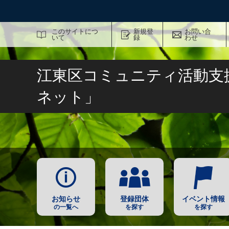
サイト内検索
このサイトにつ
新規登
お問い合
いて
録
わせ
江東区コミュニティ活動支
ネット」
お知らせ
登録団体
イベント情報
の一覧へ
を探す
を探す