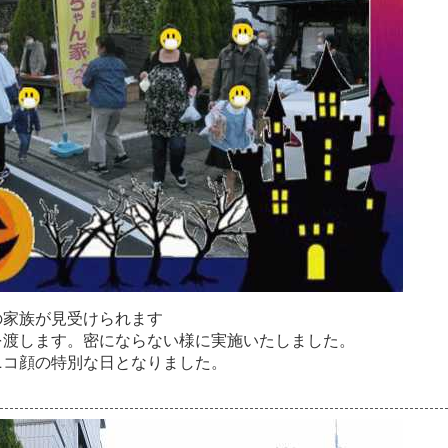
の
家
族
が
見
受
け
ら
れ
ま
す
を
渡
し
ま
す
。
密
に
な
ら
な
い
様
に
実
施
い
た
し
ま
し
た
。
ニ
コ
顔
の
特
別
な
日
と
な
り
ま
し
た
。