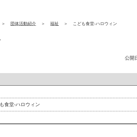
＞
団体活動紹介
＞
福祉
＞
こども食堂-ハロウィン
ン
公開日
も
食
堂
-
ハ
ロ
ウ
ィ
ン