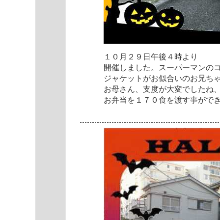
１
０
月
２
９
日
午
後
４
時
よ
り
開
催
し
ま
し
た
。
ス
ー
パ
ー
マ
ン
の
ジ
ャ
ケ
ッ
ト
が
お
似
合
い
の
お
兄
ち
お
母
さ
ん
、
支
度
が
大
変
で
し
た
ね
お
弁
当
を
１
７
０
食
を
渡
す
事
が
で