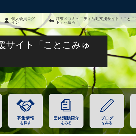
個人会員ログ
江東区コミュニティ活動支援サイト「ことこ
イン
ト」へ戻る
援サイト「ことこみゅ
募集情報
団体活動紹介
ブログ
を探す
をみる
をみる