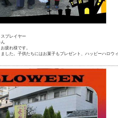
コ
ス
プ
レ
イ
ヤ
ー
ゃ
ん
、
お
疲
れ
様
で
す
。
き
ま
し
た
。
子
供
た
ち
に
は
お
菓
子
も
プ
レ
ゼ
ン
ト
、
ハ
ッ
ピ
ー
ハ
ロ
ウ