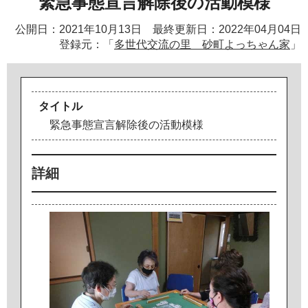
緊急事態宣言解除後の活動模様
公開日：2021年10月13日 最終更新日：2022年04月04日
登録元：「
多世代交流の里 砂町よっちゃん家
」
タイトル
緊
急
事
態
宣
言
解
除
後
の
活
動
模
様
詳細