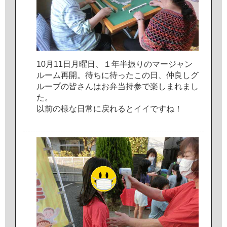
1
0
月
1
1
日
月
曜
日
、
１
年
半
振
り
の
マ
ー
ジ
ャ
ン
ル
ー
ム
再
開
。
待
ち
に
待
っ
た
こ
の
日
、
仲
良
し
グ
ル
ー
プ
の
皆
さ
ん
は
お
弁
当
持
参
で
楽
し
ま
れ
ま
し
た
。
以
前
の
様
な
日
常
に
戻
れ
る
と
イ
イ
で
す
ね
！