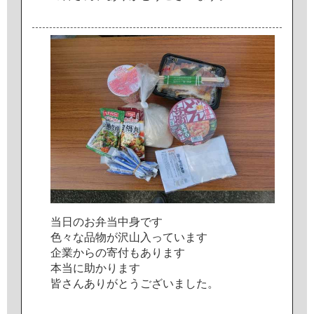
当
日
の
お
弁
当
中
身
で
す
色
々
な
品
物
が
沢
山
入
っ
て
い
ま
す
企
業
か
ら
の
寄
付
も
あ
り
ま
す
本
当
に
助
か
り
ま
す
皆
さ
ん
あ
り
が
と
う
ご
ざ
い
ま
し
た
。