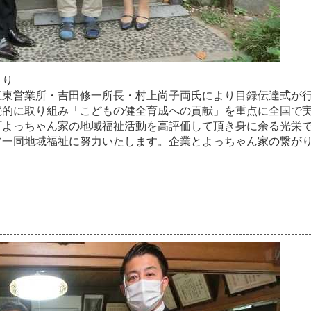
よ
り
江
東
営
業
所
・
吉
田
修
一
所
長
・
村
上
尚
子
両
氏
に
よ
り
目
録
伝
達
式
が
続
的
に
取
り
組
み
「
こ
ど
も
の
健
全
育
成
へ
の
貢
献
」
を
重
点
に
全
国
で
町
よ
っ
ち
ゃ
ん
家
の
地
域
福
祉
活
動
を
高
評
価
し
て
頂
き
身
に
余
る
光
栄
フ
一
同
地
域
福
祉
に
努
力
い
た
し
ま
す
。
企
業
と
よ
っ
ち
ゃ
ん
家
の
繋
が