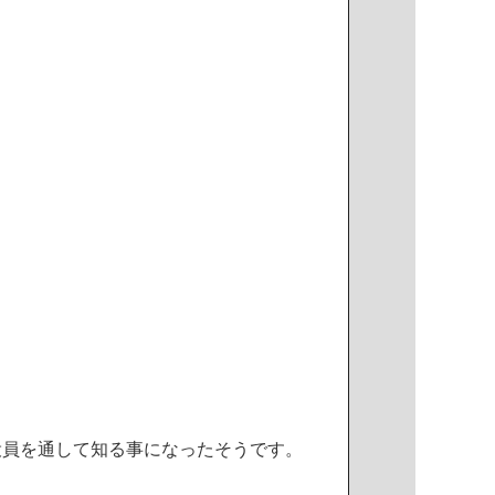
役
員
を
通
し
て
知
る
事
に
な
っ
た
そ
う
で
す
。