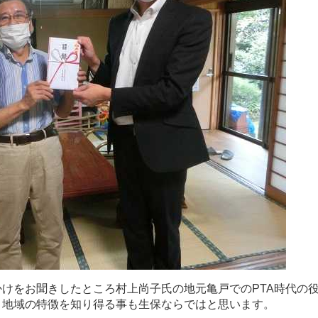
か
け
を
お
聞
き
し
た
と
こ
ろ
村
上
尚
子
氏
の
地
元
亀
戸
で
の
P
T
A
時
代
の
、
地
域
の
特
徴
を
知
り
得
る
事
も
生
保
な
ら
で
は
と
思
い
ま
す
。