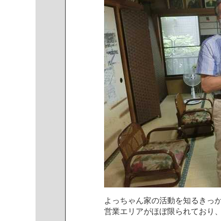
よ
っ
ち
ゃ
ん
家
の
活
動
を
知
る
き
っ
営
業
エ
リ
ア
が
ほ
ぼ
限
ら
れ
て
お
り