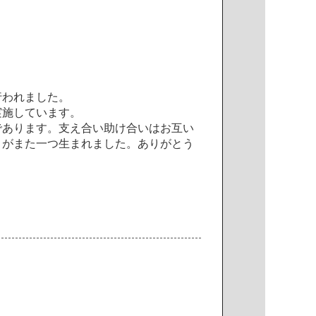
行
わ
れ
ま
し
た
。
実
施
し
て
い
ま
す
。
で
あ
り
ま
す
。
支
え
合
い
助
け
合
い
は
お
互
い
り
が
ま
た
一
つ
生
ま
れ
ま
し
た
。
あ
り
が
と
う