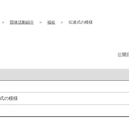
＞
団体活動紹介
＞
福祉
＞
伝達式の模様
公開日
式
の
模
様