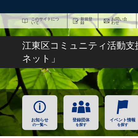
サイト内検索
このサイトにつ
新規登
お問い合
いて
録
わせ
江東区コミュニティ活動支
ネット」
お知らせ
登録団体
イベント情報
の一覧へ
を探す
を探す