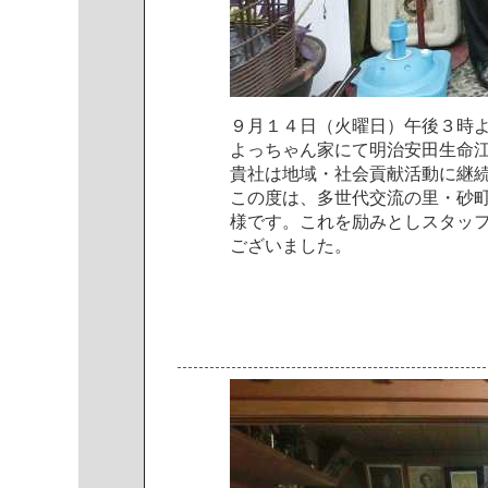
９
月
１
４
日
（
火
曜
日
）
午
後
３
時
よ
っ
ち
ゃ
ん
家
に
て
明
治
安
田
生
命
貴
社
は
地
域
・
社
会
貢
献
活
動
に
継
こ
の
度
は
、
多
世
代
交
流
の
里
・
砂
様
で
す
。
こ
れ
を
励
み
と
し
ス
タ
ッ
ご
ざ
い
ま
し
た
。