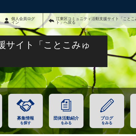
個人会員ログ
江東区コミュニティ活動支援サイト「ことこ
イン
ト」へ戻る
援サイト「ことこみゅ
募集情報
団体活動紹介
ブログ
を探す
をみる
をみる