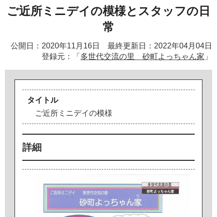
ご近所ミニデイの模様とスタッフの日
常
公開日：2020年11月16日 最終更新日：2022年04月04日
登録元：「
多世代交流の里 砂町よっちゃん家
」
タイトル
ご
近
所
ミ
ニ
デ
イ
の
模
様
詳細