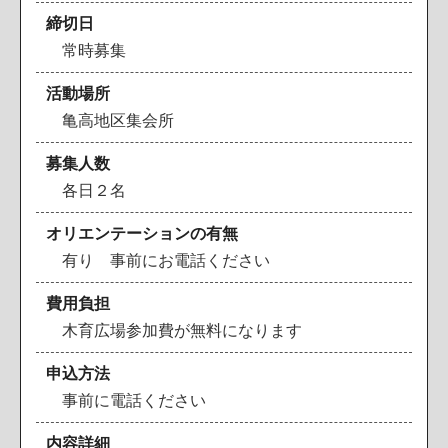
締切日
常
時
募
集
活動場所
亀
高
地
区
集
会
所
募集人数
各
日
２
名
オリエンテーションの有無
有
り
事
前
に
お
電
話
く
だ
さ
い
費用負担
木
育
広
場
参
加
費
が
無
料
に
な
り
ま
す
申込方法
事
前
に
電
話
く
だ
さ
い
内容詳細