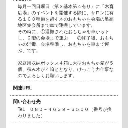
毎
月
一
回
日
曜
日
（
第
３
基
本
第
４
有
り
）
に
「
木
育
広
場
」
の
イ
ベ
ン
ト
を
開
催
す
る
際
に
、
サ
ロ
ン
に
有
る
１
０
０
種
類
を
超
す
木
の
お
も
ち
ゃ
を
会
場
の
亀
高
地
区
集
会
所
ま
で
車
で
運
搬
し
て
い
ま
す
。
そ
の
時
に
、
①
運
搬
さ
れ
た
お
も
ち
ゃ
を
車
か
ら
下
し
、
２
階
の
会
場
ま
で
運
ぶ
②
終
了
後
、
お
も
ち
ゃ
の
消
毒
、
会
場
整
備
し
、
お
も
ち
ゃ
を
車
ま
で
運
ぶ
、
で
す
。
家
庭
用
収
納
ボ
ッ
ク
ス
４
箱
に
大
型
お
も
ち
ゃ
箱
が
５
個
、
積
み
木
が
４
箱
と
と
な
り
、
け
っ
こ
う
力
仕
事
な
の
で
よ
ろ
し
く
お
願
い
し
ま
す
。
関連URL
問い合わせ先
T
e
L
０
８
０
－
４
６
３
９
－
６
５
０
０
（
番
号
が
換
わ
り
ま
し
た
）