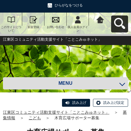
ひらがなをつける
このサイトにつ
新規登録
お問い合わせ
個人会員ログイ
江東区コミュニ
いて
ン
ティ活動支援サ
イト「ことこみ
ゅネット」へ戻
江東区コミュニティ活動支援サイト「ことこみゅネット」
る
MENU
読み上げ
読み上げ設定
江東区コミュニティ活動支援サイト「ことこみゅネット」
＞
募
集情報
＞
こども
＞
木育広場サポーター募集