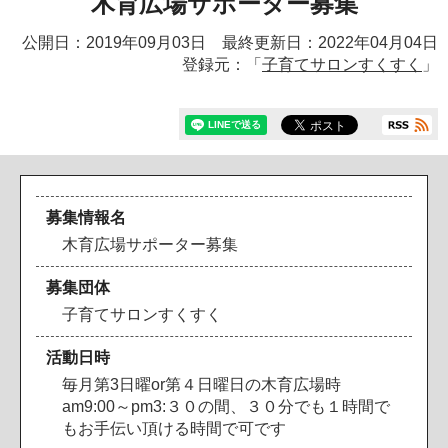
木育広場サポーター募集
公開日：2019年09月03日 最終更新日：2022年04月04日
登録元：「
子育てサロンすくすく
」
募集情報名
木育広場サポーター募集
募集団体
子
育
て
サ
ロ
ン
す
く
す
く
活動日時
毎
月
第
3
日
曜
o
r
第
４
日
曜
日
の
木
育
広
場
時
a
m
9
:
0
0
～
p
m
3
:
３
０
の
間
、
３
０
分
で
も
１
時
間
で
も
お
手
伝
い
頂
け
る
時
間
で
可
で
す