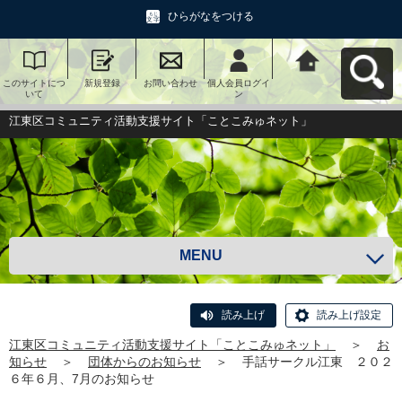
ひらがなをつける
このサイトにつ
新規登録
お問い合わせ
個人会員ログイ
江東区コミュニ
いて
ン
ティ活動支援サ
イト「ことこみ
ゅネット」へ戻
江東区コミュニティ活動支援サイト「ことこみゅネット」
る
MENU
読み上げ
読み上げ設定
江東区コミュニティ活動支援サイト「ことこみゅネット」
＞
お
知らせ
＞
団体からのお知らせ
＞
手話サークル江東 ２０２
６年６月、7月のお知らせ