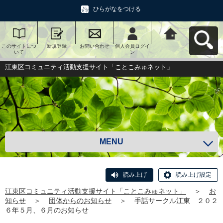
ひらがなをつける
このサイトにつ
新規登録
お問い合わせ
個人会員ログイ
江東区コミュニ
いて
ン
ティ活動支援サ
イト「ことこみ
ゅネット」へ戻
江東区コミュニティ活動支援サイト「ことこみゅネット」
る
MENU
読み上げ
読み上げ設定
江東区コミュニティ活動支援サイト「ことこみゅネット」
＞
お
知らせ
＞
団体からのお知らせ
＞
手話サークル江東 ２０２
６年５月、６月のお知らせ