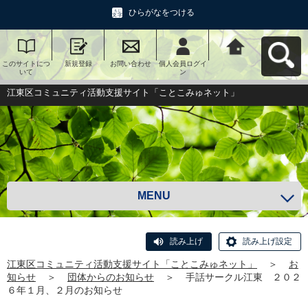
ひらがなをつける
このサイトにつ
新規登録
お問い合わせ
個人会員ログイ
江東区コミュニ
いて
ン
ティ活動支援サ
イト「ことこみ
ゅネット」へ戻
江東区コミュニティ活動支援サイト「ことこみゅネット」
る
MENU
読み上げ
読み上げ設定
江東区コミュニティ活動支援サイト「ことこみゅネット」
＞
お
知らせ
＞
団体からのお知らせ
＞
手話サークル江東 ２０２
６年１月、２月のお知らせ