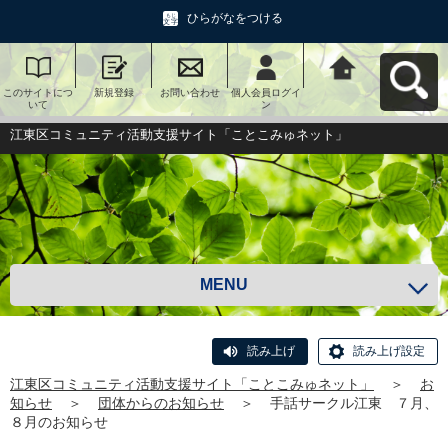
ひらがなをつける
このサイトにつ
新規登録
お問い合わせ
個人会員ログイ
江東区コミュニ
いて
ン
ティ活動支援サ
イト「ことこみ
ゅネット」へ戻
江東区コミュニティ活動支援サイト「ことこみゅネット」
る
MENU
読み上げ
読み上げ設定
江東区コミュニティ活動支援サイト「ことこみゅネット」
＞
お
知らせ
＞
団体からのお知らせ
＞
手話サークル江東 ７月、
８月のお知らせ