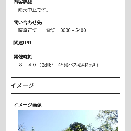
内容詳細
雨
天
中
止
で
す
。
問い合わせ先
藤
原
正
博
電
話
3
6
3
8
－
5
4
8
8
関連URL
開催時刻
８
：
４
０
（
飯
能
7
：
4
5
発
バ
ス
名
郷
行
き
）
イメージ
イメージ画像