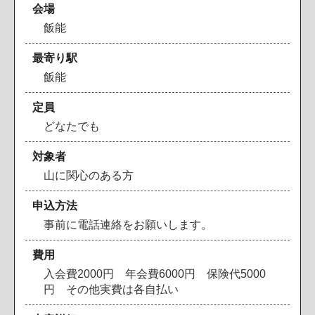
会場
飯
能
最寄り駅
飯
能
定員
ど
な
た
で
も
対象者
山
に
関
心
の
あ
る
方
申込方法
事
前
に
電
話
連
絡
を
お
願
い
し
ま
す
。
費用
入
会
費
2
0
0
0
円
年
会
費
6
0
0
0
円
保
険
代
5
0
0
0
円
そ
の
他
実
費
は
各
自
払
い