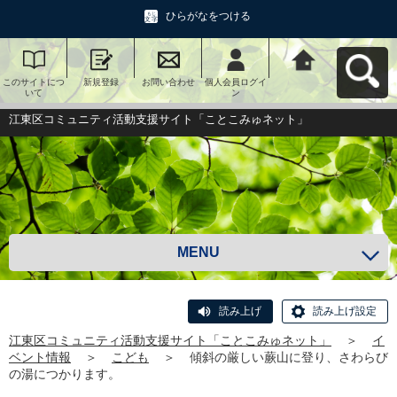
ひらがなをつける
このサイトにつ
新規登録
お問い合わせ
個人会員ログイ
江東区コミュニ
いて
ン
ティ活動支援サ
イト「ことこみ
ゅネット」へ戻
江東区コミュニティ活動支援サイト「ことこみゅネット」
る
MENU
読み上げ
読み上げ設定
江東区コミュニティ活動支援サイト「ことこみゅネット」
＞
イ
ベント情報
＞
こども
＞
傾斜の厳しい蕨山に登り、さわらび
の湯につかります。