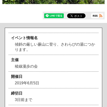
イベント情報名
傾斜の厳しい蕨山に登り、さわらびの湯につか
ります。
主催
稜
線
漫
歩
の
会
開催日
2
0
1
9
年
6
月
5
日
締切日
3
日
前
ま
で