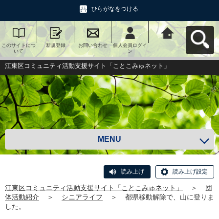
ひらがなをつける
このサイトにつ
新規登録
お問い合わせ
個人会員ログイ
江東区コミュニ
いて
ン
ティ活動支援サ
イト「ことこみ
ゅネット」へ戻
江東区コミュニティ活動支援サイト「ことこみゅネット」
る
MENU
読み上げ
読み上げ設定
江東区コミュニティ活動支援サイト「ことこみゅネット」
＞
団
体活動紹介
＞
シニアライフ
＞
都県移動解除で、山に登りま
した。