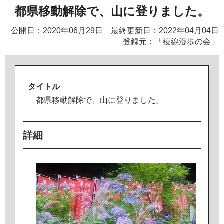
都県移動解除で、山に登りました。
公開日：2020年06月29日 最終更新日：2022年04月04日
登録元：「
稜線漫歩の会
」
タイトル
都
県
移
動
解
除
で
、
山
に
登
り
ま
し
た
。
詳細