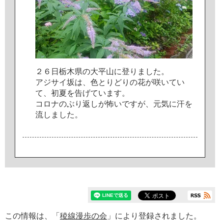
２
６
日
栃
木
県
の
大
平
山
に
登
り
ま
し
た
。
ア
ジ
サ
イ
坂
は
、
色
と
り
ど
り
の
花
が
咲
い
て
い
て
、
初
夏
を
告
げ
て
い
ま
す
。
コ
ロ
ナ
の
ぶ
り
返
し
が
怖
い
で
す
が
、
元
気
に
汗
を
流
し
ま
し
た
。
この情報は、「
稜線漫歩の会
」により登録されました。