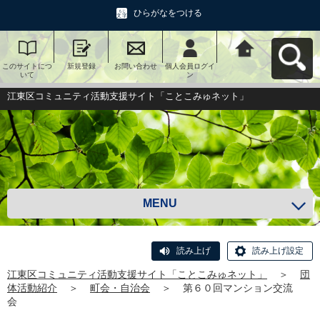
ひらがなをつける
このサイトにつ
新規登録
お問い合わせ
個人会員ログイ
江東区コミュニ
いて
ン
ティ活動支援サ
イト「ことこみ
ゅネット」へ戻
江東区コミュニティ活動支援サイト「ことこみゅネット」
る
MENU
読み上げ
読み上げ設定
江東区コミュニティ活動支援サイト「ことこみゅネット」
＞
団
体活動紹介
＞
町会・自治会
＞
第６０回マンション交流
会