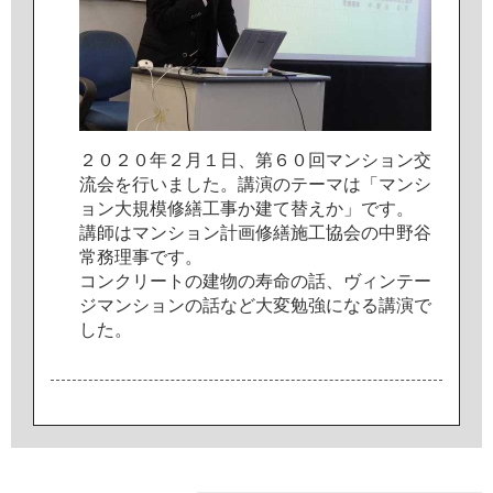
２
０
２
０
年
２
月
１
日
、
第
６
０
回
マ
ン
シ
ョ
ン
交
流
会
を
行
い
ま
し
た
。
講
演
の
テ
ー
マ
は
「
マ
ン
シ
ョ
ン
大
規
模
修
繕
工
事
か
建
て
替
え
か
」
で
す
。
講
師
は
マ
ン
シ
ョ
ン
計
画
修
繕
施
工
協
会
の
中
野
谷
常
務
理
事
で
す
。
コ
ン
ク
リ
ー
ト
の
建
物
の
寿
命
の
話
、
ヴ
ィ
ン
テ
ー
ジ
マ
ン
シ
ョ
ン
の
話
な
ど
大
変
勉
強
に
な
る
講
演
で
し
た
。