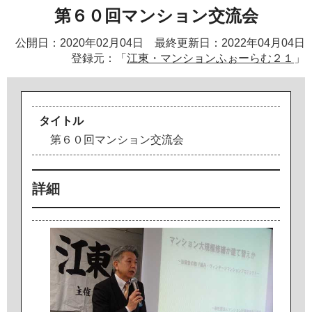
第６０回マンション交流会
公開日：2020年02月04日 最終更新日：2022年04月04日
登録元：「
江東・マンションふぉーらむ２１
」
タイトル
第
６
０
回
マ
ン
シ
ョ
ン
交
流
会
詳細