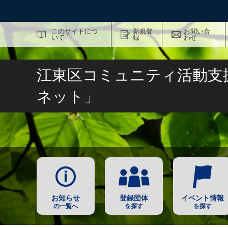
サイト内検索
このサイトにつ
新規登
お問い合
いて
録
わせ
江東区コミュニティ活動支
ネット」
お知らせ
登録団体
イベント情報
の一覧へ
を探す
を探す