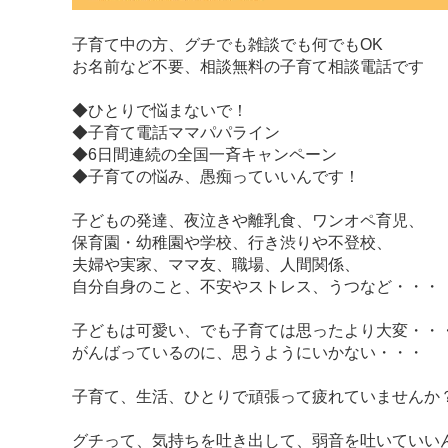
子育て中の方、グチでも雑談でも何でもOK
お名前など不要、相談無料の子育て相談電話です
◆ひとりで悩まないで！
◆子育て電話ママパパライン
◆6日間連続の全国一斉キャンペーン
◆子育ての悩み、愚痴っていいんです！
子どもの発達、夜泣きや離乳食、ワンオペ育児、
保育園・幼稚園や学校、行き渋りや不登校、
夫婦や実家、ママ友、職場、人間関係、
自分自身のこと、不安やストレス、うつなど・・・
子どもは可愛い、でも子育ては思ったより大変・・
がんばっているのに、思うようにいかない・・・
子育て、生活、ひとりで頑張って疲れていませんか
グチって、気持ちを吐き出して、弱音を吐いていい