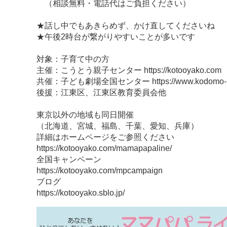
（相談無料・電話代はご負担ください）
★話し中でもあきらめず、かけ直してくださいね
★午後2時台が繋がりやすいことが多いです
対象：子育て中の方
主催：こうとう親子センター https://kotooyako.com
共催：子ども劇場全国センター https://www.kodomo-np
後援：江東区、江東区教育委員会他
東京以外の地域も同日開催
（北海道、宮城、福島、千葉、愛知、兵庫）
詳細はホームページをご参照ください
https://kotooyako.com/mamapapaline/
全国キャンペーン
https://kotooyako.com/mpcampaign
ブログ
https://kotooyako.sblo.jp/