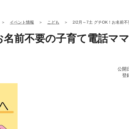
＞
イベント情報
＞
こども
＞
2/2月～7土 グチOK！お名
K！お名前不要の子育て電話マ
公開日
登