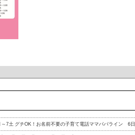
2月～7土 グチOK！お名前不要の子育て電話ママパパライン 6