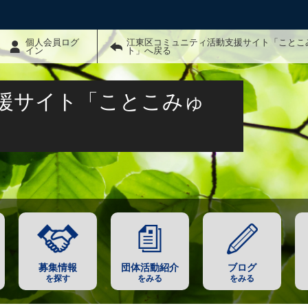
個人会員ログ
江東区コミュニティ活動支援サイト「ことこ
イン
ト」へ戻る
援サイト「ことこみゅ
募集情報
団体活動紹介
ブログ
を探す
をみる
をみる