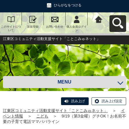
ひらがなをつける
このサイトにつ
新規登録
お問い合わせ
個人会員ログイ
江東区コミュニ
いて
ン
ティ活動支援サ
イト「ことこみ
ゅネット」へ戻
江東区コミュニティ活動支援サイト「ことこみゅネット」
る
MENU
読み上げ
読み上げ設定
江東区コミュニティ活動支援サイト「ことこみゅネット」
＞
イ
ベント情報
＞
こども
＞
9/19（第3金曜）グチOK！お名前不
要の子育て電話ママパパライン