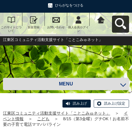
ひらがなをつける
このサイトにつ
新規登録
お問い合わせ
個人会員ログイ
江東区コミュニ
いて
ン
ティ活動支援サ
イト「ことこみ
ゅネット」へ戻
江東区コミュニティ活動支援サイト「ことこみゅネット」
る
MENU
読み上げ
読み上げ設定
江東区コミュニティ活動支援サイト「ことこみゅネット」
＞
イ
ベント情報
＞
こども
＞
8/15（第3金曜）グチOK！お名前不
要の子育て電話ママパパライン